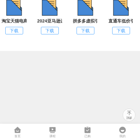
淘宝天猫电商七层盈利增长课：月入N万的爆款底层逻辑（视频 10节）
2024亚马逊运营高阶课程 助你突破销量瓶颈（228
拼多多虚拟引流技术与私域变现 开
直通车低价引流
下载
下载
下载
下载
首页
课程
已购
我的