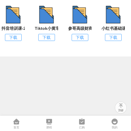
抖音培训课-2023最新课程直播算法逆向解密
Tiktok小黄车带货视频课程 Tiktok跨境电商（全套）
参哥高级财商课-价值9980元
小红书基础课+
下载
下载
下载
下载
首页
课程
已购
我的