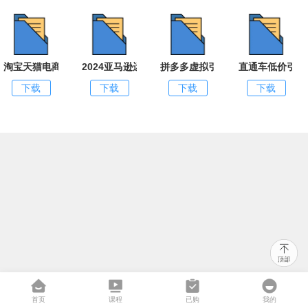
淘宝天猫电商七层盈利增长课：月入N万的爆款底层逻辑（视频 10节）
2024亚马逊运营高阶课程 助你突破销量瓶颈（228
拼多多虚拟引流技术与私域变现 开
直通车低价引流
下载
下载
下载
下载
首页
课程
已购
我的