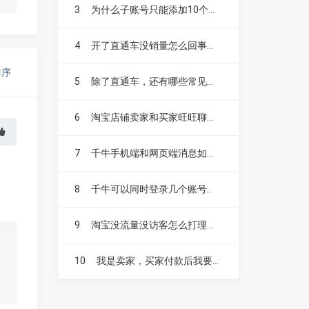
3
为什么子账号只能添加10个呀？
4
开了直通车没销量怎么回事？如何开车才不会白烧钱？
排序
5
除了直通车，还有哪些常见的付费推广方式？
6
淘宝店铺卖家和买家旺旺聊天记录能保存多久？
7
千牛手机端和网页端消息如何互通？
8
千牛可以同时登录几个账号的 ？
9
淘宝没流量没访客怎么打理？淘宝访客怎么提升？
10
我是卖家，买家付款后我要在多久内发货？