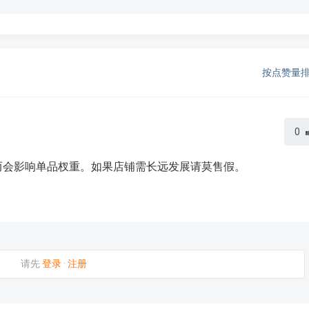
按点赞量
0
而会影响单品杈重。如果店铺需长远发展请莫售假。
请先
登录
·
注册