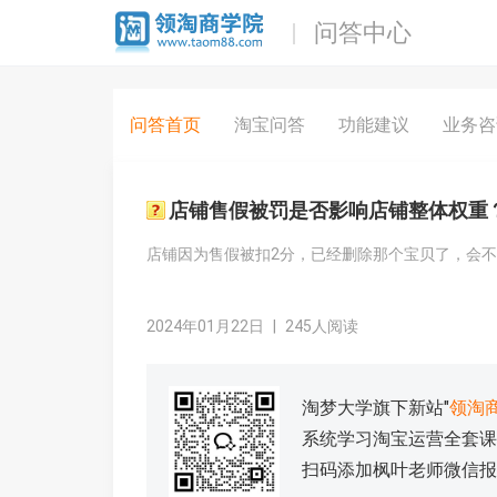
问答中心
问答首页
淘宝问答
功能建议
业务咨
店铺售假被罚是否影响店铺整体权重
店铺因为售假被扣2分，已经删除那个宝贝了，会
2024年01月22日
|
245人阅读
淘梦大学旗下新站"
领淘
系统学习淘宝运营全套课
扫码添加枫叶老师微信报名学