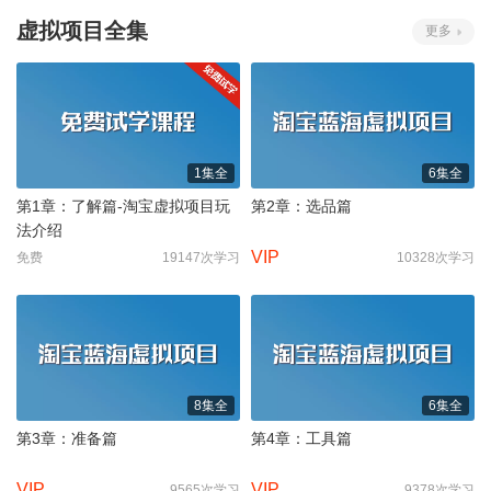
虚拟项目全集
更多
1集全
6集全
第1章：了解篇-淘宝虚拟项目玩
第2章：选品篇
法介绍
VIP
免费
19147次学习
10328次学习
8集全
6集全
第3章：准备篇
第4章：工具篇
VIP
VIP
9565次学习
9378次学习