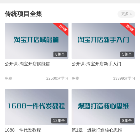
传统项目全集
更多
8集全
5集全
公开课-淘宝开店赋能篇
公开课-淘宝开店新手入门
免费
22500次学习
免费
33399次学习
12集全
8集全
1688一件代发教程
第1章：爆款打造核心思维