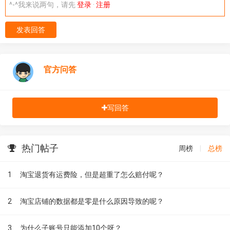
^-^我来说两句，请先
登录
·
注册
发表回答
官方问答
写回答
热门帖子
周榜
|
总榜
1
淘宝退货有运费险，但是超重了怎么赔付呢？
2
淘宝店铺的数据都是零是什么原因导致的呢？
3
为什么子账号只能添加10个呀？