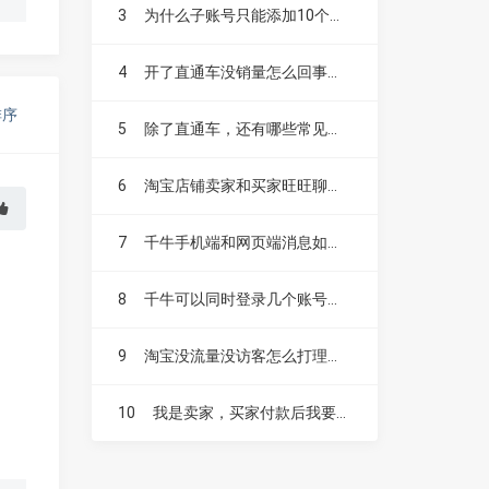
3
为什么子账号只能添加10个呀？
4
开了直通车没销量怎么回事？如何开车才不会白烧钱？
排序
5
除了直通车，还有哪些常见的付费推广方式？
6
淘宝店铺卖家和买家旺旺聊天记录能保存多久？
7
千牛手机端和网页端消息如何互通？
8
千牛可以同时登录几个账号的 ？
9
淘宝没流量没访客怎么打理？淘宝访客怎么提升？
10
我是卖家，买家付款后我要在多久内发货？