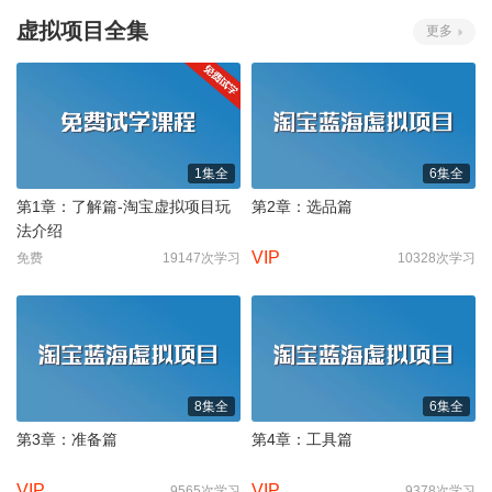
虚拟项目全集
更多
1集全
6集全
第1章：了解篇-淘宝虚拟项目玩
第2章：选品篇
法介绍
VIP
免费
19147次学习
10328次学习
8集全
6集全
第3章：准备篇
第4章：工具篇
VIP
VIP
9565次学习
9378次学习