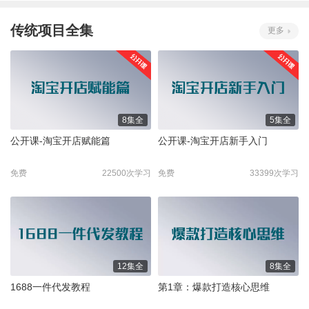
传统项目全集
更多
8集全
5集全
公开课-淘宝开店赋能篇
公开课-淘宝开店新手入门
免费
22500次学习
免费
33399次学习
12集全
8集全
1688一件代发教程
第1章：爆款打造核心思维